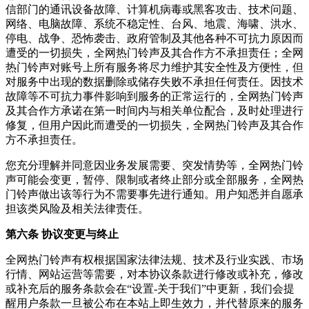
信部门的通讯设备故障、计算机病毒或黑客攻击、技术问题、
网络、电脑故障、系统不稳定性、台风、地震、海啸、洪水、
停电、战争、恐怖袭击、政府管制及其他各种不可抗力原因而
遭受的一切损失，全网热门铃声及其合作方不承担责任；全网
热门铃声对账号上所有服务将尽力维护其安全性及方便性，但
对服务中出现的数据删除或储存失败不承担任何责任。因技术
故障等不可抗力事件影响到服务的正常运行的，全网热门铃声
及其合作方承诺在第一时间内与相关单位配合，及时处理进行
修复，但用户因此而遭受的一切损失，全网热门铃声及其合作
方不承担责任。
您充分理解并同意因业务发展需要、突发情势等，全网热门铃
声可能会变更，暂停、限制或者终止部分或全部服务，全网热
门铃声做出该等行为不需要事先进行通知。用户知悉并自愿承
担该类风险及相关法律责任。
第六条 协议变更与终止
全网热门铃声有权根据国家法律法规、技术及行业实践、市场
行情、网站运营等需要，对本协议条款进行修改或补充，修改
或补充后的服务条款会在“设置-关于我们”中更新，我们会提
醒用户条款一旦被公布在本站上即生效力，并代替原来的服务