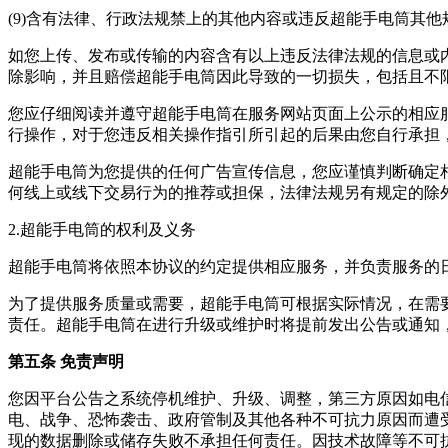
(9)含有法律、行政法规禁上的其他内容或违反超能手电筒其他
如您上传、发布或传输的内容含有以上违反法律法规的信息或
除影响，并且赔偿超能手电筒因此导致的一切损失，包括且不
您应仔细阅读并遵守超能手电筒在服务网站页面上公示的相应
行操作，对于您违反相关操作指引所引起的后果由您自行承担
超能手电筒为您提供的任何广告宣传信息，您应谨慎判断确定
何线上或线下交易行为的推荐或担保，法律法规另有规定的除
2.超能手电筒的权利及义务
超能手电筒将依照本协议的约定提供相应服务，并负责服务的
为了提供服务质量或需要，超能手电筒可根据实际情况，在需
责任。超能手电筒在进行升级或维护时将提前发出公告或通知
第五条 免责声明
您因平台公告之系统停机维护、升级、调整，第三方原因如电
电、战争、恐怖袭击、政府管制及其他各种不可抗力原因而遭
现的数据删除或储存失败不承担任何责任。因技术故障等不可