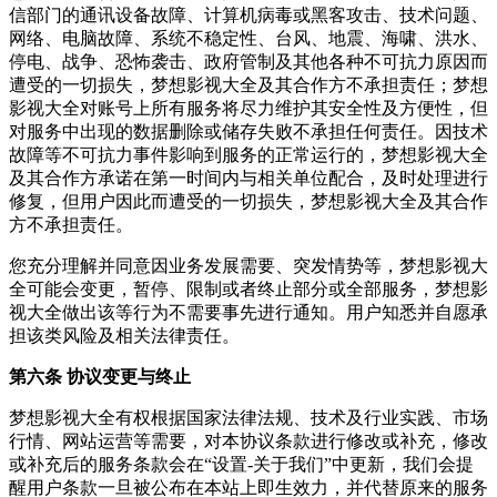
信部门的通讯设备故障、计算机病毒或黑客攻击、技术问题、
网络、电脑故障、系统不稳定性、台风、地震、海啸、洪水、
停电、战争、恐怖袭击、政府管制及其他各种不可抗力原因而
遭受的一切损失，梦想影视大全及其合作方不承担责任；梦想
影视大全对账号上所有服务将尽力维护其安全性及方便性，但
对服务中出现的数据删除或储存失败不承担任何责任。因技术
故障等不可抗力事件影响到服务的正常运行的，梦想影视大全
及其合作方承诺在第一时间内与相关单位配合，及时处理进行
修复，但用户因此而遭受的一切损失，梦想影视大全及其合作
方不承担责任。
您充分理解并同意因业务发展需要、突发情势等，梦想影视大
全可能会变更，暂停、限制或者终止部分或全部服务，梦想影
视大全做出该等行为不需要事先进行通知。用户知悉并自愿承
担该类风险及相关法律责任。
第六条 协议变更与终止
梦想影视大全有权根据国家法律法规、技术及行业实践、市场
行情、网站运营等需要，对本协议条款进行修改或补充，修改
或补充后的服务条款会在“设置-关于我们”中更新，我们会提
醒用户条款一旦被公布在本站上即生效力，并代替原来的服务