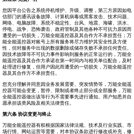
您因平台公告之系统停机维护、升级、调整，第三方原因如电
信部门的通讯设备故障、计算机病毒或黑客攻击、技术问题、
网络、电脑故障、系统不稳定性、台风、地震、海啸、洪水、
停电、战争、恐怖袭击、政府管制及其他各种不可抗力原因而
遭受的一切损失，万能全能遥控器及其合作方不承担责任；万
能全能遥控器对账号上所有服务将尽力维护其安全性及方便
性，但对服务中出现的数据删除或储存失败不承担任何责任。
因技术故障等不可抗力事件影响到服务的正常运行的，万能全
能遥控器及其合作方承诺在第一时间内与相关单位配合，及时
处理进行修复，但用户因此而遭受的一切损失，万能全能遥控
器及其合作方不承担责任。
您充分理解并同意因业务发展需要、突发情势等，万能全能遥
控器可能会变更，暂停、限制或者终止部分或全部服务，万能
全能遥控器做出该等行为不需要事先进行通知。用户知悉并自
愿承担该类风险及相关法律责任。
第六条 协议变更与终止
万能全能遥控器有权根据国家法律法规、技术及行业实践、市
场行情、网站运营等需要，对本协议条款进行修改或补充，修