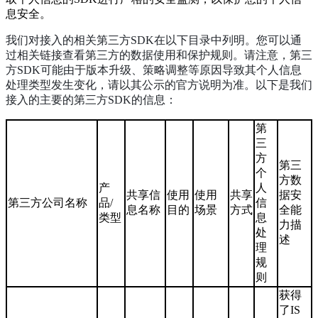
息安全。
我们对接入的相关第三方SDK在以下目录中列明。您可以通
过相关链接查看第三方的数据使用和保护规则。请注意，第三
方SDK可能由于版本升级、策略调整等原因导致其个人信息
处理类型发生变化，请以其公示的官方说明为准。以下是我们
接入的主要的第三方SDK的信息：
第
三
方
第三
个
方数
产
人
共享信
使用
使用
共享
据安
第三方公司名称
品/
信
息名称
目的
场景
方式
全能
类型
息
力描
处
述
理
规
则
获得
了IS