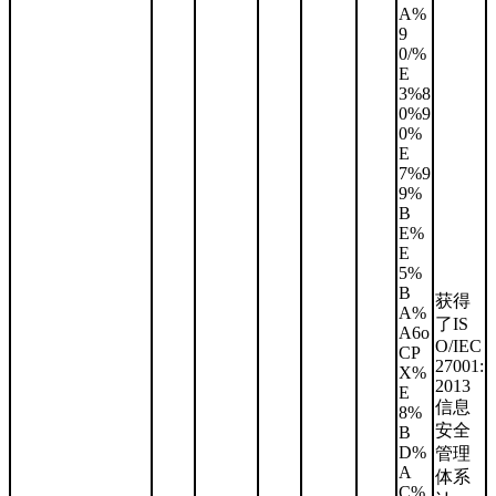
A%
9
0/%
E
3%8
0%9
0%
E
7%9
9%
B
E%
E
5%
B
获得
A%
了IS
A6o
O/IEC
CP
27001:
X%
2013
E
信息
8%
安全
B
D%
管理
A
体系
C%