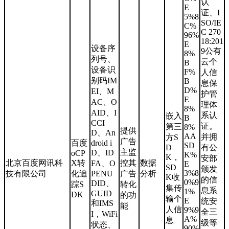
认
E
证、I
5%8
SO/IE
C%
C 270
96%
18:201
E
设备序
9公有
8%
列号、
云个
B
设备识
F%
人信
别码IM
B
息保
D%
EI、M
护管
E
AC、O
理体
8%
AID、I
系认
嵌入
B
CCI
证。
第三
8%
提供
D、An
AA
并拥
方S
广告
百度
droid i
SD
D
有公
主监
D、ID
oCP
K%
K，
安部
北京百度网讯科
X转
控其
数据
FA、O
E
SD
颁发
3%8
技有限公司
化追
PENU
广告
分析
K收
的信
0%9
DID、
踪S
转化
集传
息系
1%
GUID
DK
的功
输个
E
统安
和IMS
能
人信
9%9
全三
I，WiFi
A%
息
级等
状态、
90%