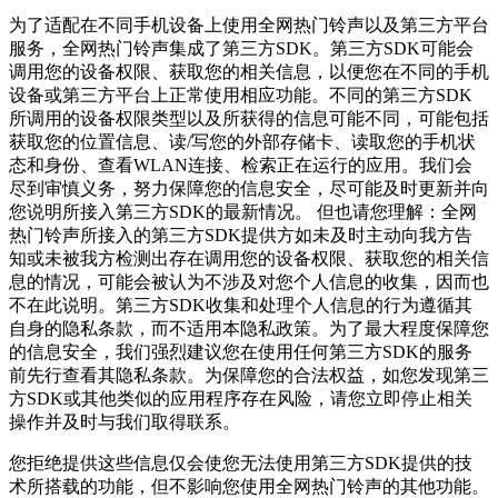
为了适配在不同手机设备上使用全网热门铃声以及第三方平台
服务，全网热门铃声集成了第三方SDK。第三方SDK可能会
调用您的设备权限、获取您的相关信息，以便您在不同的手机
设备或第三方平台上正常使用相应功能。不同的第三方SDK
所调用的设备权限类型以及所获得的信息可能不同，可能包括
获取您的位置信息、读/写您的外部存储卡、读取您的手机状
态和身份、查看WLAN连接、检索正在运行的应用。我们会
尽到审慎义务，努力保障您的信息安全，尽可能及时更新并向
您说明所接入第三方SDK的最新情况。 但也请您理解：全网
热门铃声所接入的第三方SDK提供方如未及时主动向我方告
知或未被我方检测出存在调用您的设备权限、获取您的相关信
息的情况，可能会被认为不涉及对您个人信息的收集，因而也
不在此说明。第三方SDK收集和处理个人信息的行为遵循其
自身的隐私条款，而不适用本隐私政策。为了最大程度保障您
的信息安全，我们强烈建议您在使用任何第三方SDK的服务
前先行查看其隐私条款。为保障您的合法权益，如您发现第三
方SDK或其他类似的应用程序存在风险，请您立即停止相关
操作并及时与我们取得联系。
您拒绝提供这些信息仅会使您无法使用第三方SDK提供的技
术所搭载的功能，但不影响您使用全网热门铃声的其他功能。