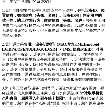
六、本APP 所调用的系统权限
1.我们可能需要向您手机相对应的个人信息，包括
设备ID、位
置信息，微信信息（头像、名称）。设备ID用于判定用户的
唯一性，防止作弊行为，微信信息（头像、名称
）授权用于用
户参与活动排行榜显示用户的昵称和头像。若您拒绝提供，则
无法使用该特定服务，但不影响您正常使用本APP的基本产品
功能及服务。
2.我们通过采集
唯一设备识别码（MAC地址/IMEI/android
ID/IDFA/OPENUDID/GUID/SIM 卡 IMSI 信息/MEID）
对用
户进行唯一标识，以便进行用户新增数据统计。 在特殊情况
下（如用户使用平板设备或电视盒子时），无法通过唯一设备
识别码标识设备，我们会将设备Mac地址作为用户的唯一标
识，以便正常提供统计分析服务。 统计分析服务具备基础的
反作弊功能，通过获取用户位置信息及IP地址，剔除作弊设
备，同时矫正用户的地域分布数据，提高报表数据的准确性。
3.为了能正常读取设备识别号码，保证您能正常保存图片、视
频或缓存信息到手机上使用，我们会向系统申请
“读取手机状
态和身份、启用写入外部存储卡权限”
。申请前我们会征询您
的同意，您可以选择“允许”或“禁止”权限申请；您可以在设备