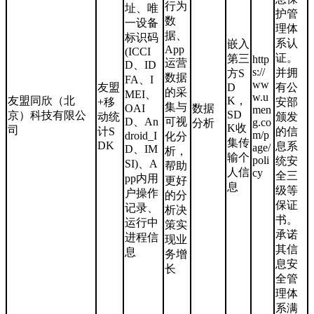
行为
址、唯
护管
数
一设备
理体
据、
标识码
系认
嵌入
App
(ICCI
证。
第三
http
运营
D、ID
s://
并拥
方S
数据
FA、I
ww
友盟
D
有公
的采
MEI、
w.u
友盟同欣（北
K，
+移
安部
集与
OAI
数据
men
SD
京）科技有限公
动统
颁发
D、An
可视
g.co
分析
K收
司
计S
的信
m/p
droid_I
化分
集传
DK
息系
age/
D、IM
析，
输个
poli
统安
SI)、A
帮助
人信
cy
全三
pp内用
更好
息
级等
户操作
的分
保证
记录、
析决
书。
运行中
策实
承诺
进程信
现业
其信
息
务增
息安
长
全管
理体
系满