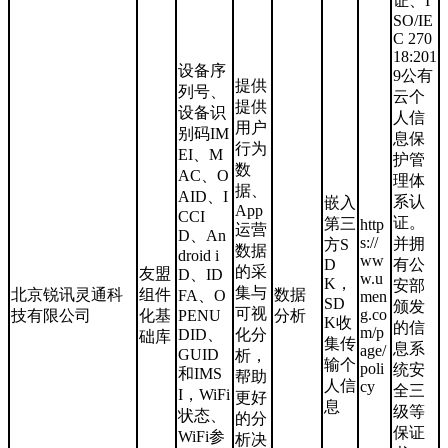
证、I
SO/IE
C 270
18:201
设备序
9公有
提供
列号、
云个
提供
设备识
人信
用户
别码IM
息保
行为
EI、M
护管
数
AC、O
理体
据、
AID、I
系认
嵌入
App
CCI
证。
第三
http
运营
D、An
s://
并拥
方S
数据
droid i
ww
D
有公
的采
友盟
D、ID
w.u
K，
安部
集与
北京锐讯灵通科
组件
数据
FA、O
men
SD
颁发
可视
g.co
技有限公司
化基
PENU
分析
K收
的信
m/p
DID、
化分
础库
集传
息系
age/
GUID
析，
输个
poli
统安
和IMS
帮助
人信
cy
全三
I，WiFi
更好
息
级等
状态、
的分
保证
WiFi参
析决