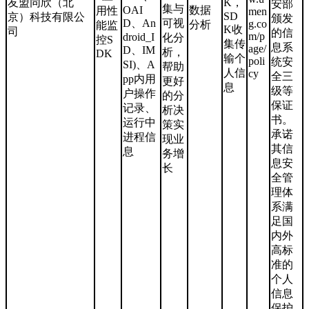
友盟同欣（北
K，
安部
集与
OAI
数据
用性
men
SD
京）科技有限公
颁发
D、An
可视
g.co
分析
能监
K收
司
的信
m/p
droid_I
化分
控S
集传
息系
age/
D、IM
析，
DK
输个
poli
统安
SI)、A
帮助
人信
cy
全三
pp内用
更好
息
级等
户操作
的分
保证
记录、
析决
书。
运行中
策实
承诺
进程信
现业
其信
息
务增
息安
长
全管
理体
系满
足国
内外
高标
准的
个人
信息
保护