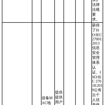
法律
法规
要
求。
获得
了IS
O/IEC
27001:
2013
信息
安全
管理
体系
认
证、I
SO/IE
C 270
18:201
9公有
提供
云个
提供
设备M
人信
用户
AC地
息保