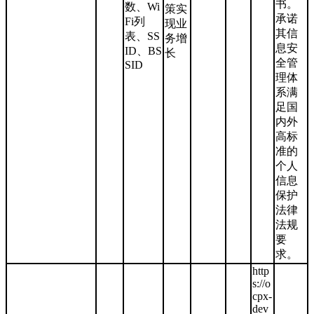
书。
数、Wi
策实
承诺
Fi列
现业
其信
表、SS
务增
息安
ID、BS
长
全管
SID
理体
系满
足国
内外
高标
准的
个人
信息
保护
法律
法规
要
求。
http
s://o
cpx-
dev