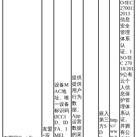
O/IEC
27001:
2013
信息
安全
管理
体系
认
证、I
SO/IE
C 270
18:201
9公有
提供
云个
提供
设备M
人信
用户
AC地
息保
行为
址、唯
护管
数
一设备
理体
据、
标识码
系认
嵌入
App
(ICCI
证。
第三
http
运营
D、ID
s://
并拥
方S
数据
友盟
FA、I
ww
D
有公
的采
+应
MEI、
w.u