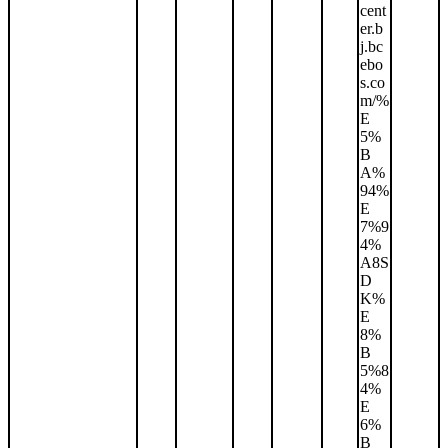
cent
er.b
j.bc
ebo
s.co
m/%
E
5%
B
A%
94%
E
7%9
4%
A8S
D
K%
E
8%
B
5%8
4%
E
6%
B