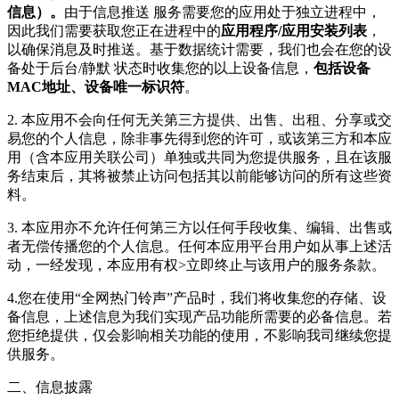
信息）。
由于信息推送 服务需要您的应用处于独立进程中，
因此我们需要获取您正在进程中的
应用程序/应用安装列表
，
以确保消息及时推送。基于数据统计需要，我们也会在您的设
备处于后台/静默 状态时收集您的以上设备信息，
包括设备
MAC地址、设备唯一标识符
。
2. 本应用不会向任何无关第三方提供、出售、出租、分享或交
易您的个人信息，除非事先得到您的许可，或该第三方和本应
用（含本应用关联公司）单独或共同为您提供服务，且在该服
务结束后，其将被禁止访问包括其以前能够访问的所有这些资
料。
3. 本应用亦不允许任何第三方以任何手段收集、编辑、出售或
者无偿传播您的个人信息。任何本应用平台用户如从事上述活
动，一经发现，本应用有权>立即终止与该用户的服务条款。
4.您在使用“全网热门铃声”产品时，我们将收集您的存储、设
备信息，上述信息为我们实现产品功能所需要的必备信息。若
您拒绝提供，仅会影响相关功能的使用，不影响我司继续您提
供服务。
二、信息披露