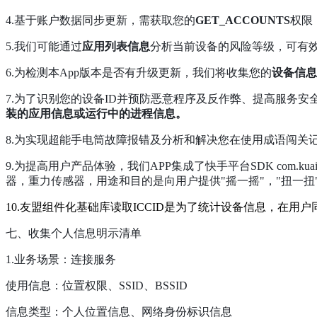
4.基于账户数据同步更新，需获取您的
GET_ACCOUNTS
权限
5.我们可能通过
应用列表信息
分析当前设备的风险等级，可有
6.为检测本App版本是否有升级更新，我们将收集您的
设备信息
7.为了识别您的设备ID并预防恶意程序及反作弊、提高服务
装的应用信息或运行中的进程信息。
8.为实现超能手电筒故障报错及分析和解决您在使用成语闯关
9.为提高用户产品体验，我们APP集成了快手平台SDK com.kuais
器，重力传感器，用途和目的是向用户提供"摇一摇"，"扭一扭
10.友盟组件化基础库读取ICCID是为了统计设备信息，在用户
七、收集个人信息明示清单
1.业务场景：连接服务
使用信息：位置权限、SSID、BSSID
信息类型：个人位置信息、网络身份标识信息