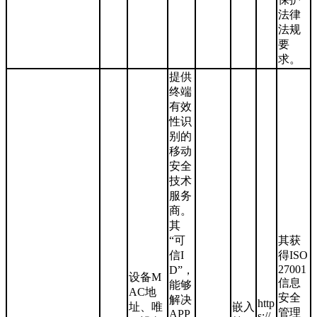
法律
法规
要
求。
提供
终端
有效
性识
别的
移动
安全
技术
服务
商。
其
“可
其获
信I
得ISO
27001
D”，
设备M
信息
能够
AC地
安全
解决
http
址、唯
嵌入
管理
APP
s://