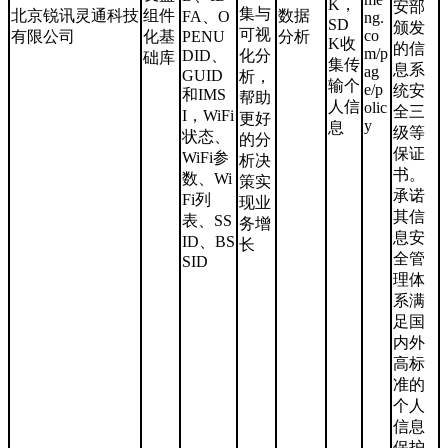
K，
安部
集与
北京锐讯灵通科技
组件
数据
FA、O
ng.
SD
颁发
可视
co
有限公司
化基
PENU
分析
K收
的信
m/p
DID、
化分
础库
集传
息系
ag
GUID
析，
输个
e/p
统安
和IMS
帮助
人信
olic
全三
I，WiFi
更好
y
息
级等
状态、
的分
保证
WiFi参
析决
书。
数、Wi
策实
承诺
Fi列
现业
其信
表、SS
务增
息安
ID、BS
长
全管
SID
理体
系满
足国
内外
高标
准的
个人
信息
保护