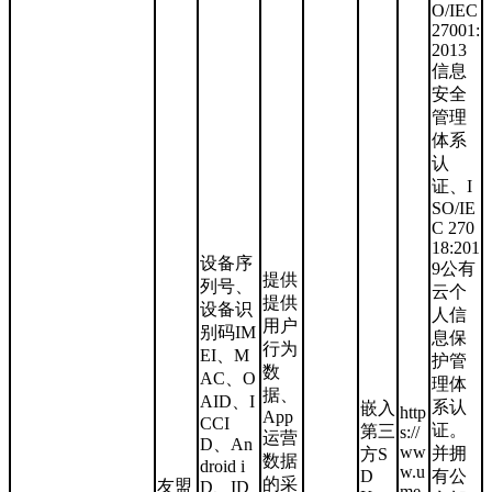
O/IEC
27001:
2013
信息
安全
管理
体系
认
证、I
SO/IE
C 270
18:201
设备序
9公有
提供
列号、
云个
提供
设备识
人信
用户
别码IM
息保
行为
EI、M
护管
数
AC、O
理体
据、
AID、I
系认
嵌入
http
App
CCI
证。
第三
s://
运营
D、An
ww
并拥
方S
数据
droid i
w.u
D
有公
的采
友盟
D、ID
me