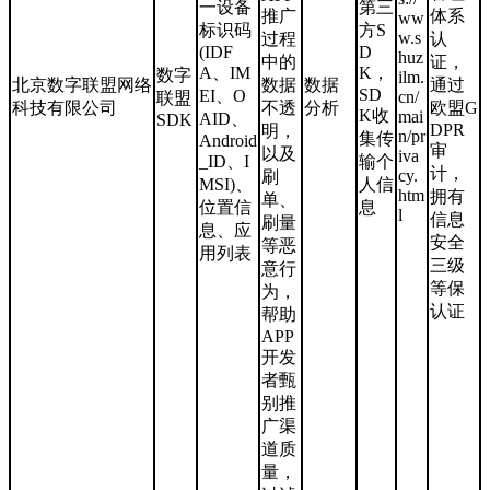
一设备
第三
推广
体系
ww
标识码
方S
w.s
过程
认
(IDF
D
huz
中的
证，
A、IM
K，
数字
ilm.
北京数字联盟网络
数据
数据
通过
SD
EI、O
cn/
联盟
科技有限公司
不透
分析
欧盟G
K收
mai
AID、
SDK
DPR
明，
n/pr
集传
Android
审
以及
iva
_ID、I
输个
计，
cy.
刷
MSI)、
人信
htm
拥有
单、
位置信
息
l
信息
刷量
息、应
安全
等恶
用列表
三级
意行
等保
为，
认证
帮助
APP
开发
者甄
别推
广渠
道质
量，