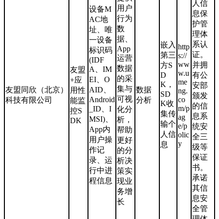
人信
用户
设备M
息保
行为
AC地
护管
数
址、唯
理体
据、
一设备
系认
嵌入
http
App
标识码
证。
第三
s://
运营
(IDF
ww
并拥
方S
数据
A、IM
友盟
w.u
D
有公
的采
EI、O
+应
me
K，
安部
集与
友盟同欣（北京）
AID、
数据
用性
ng.
SD
颁发
可视
Android
co
科技有限公司
分析
能监
K收
的信
m/p
_ID、I
化分
控S
集传
息系
ag
MSI)、
析，
DK
输个
e/p
统安
App内
帮助
人信
olic
全三
用户操
更好
y
息
级等
作记
的分
保证
录、运
析决
书。
行中进
策实
承诺
程信息
现业
其信
务增
息安
长
全管
理体