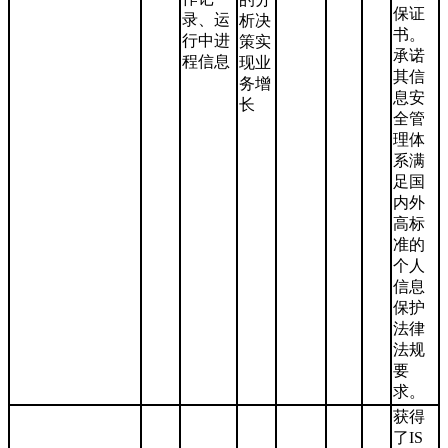
保证
录、运
析决
书。
行中进
策实
承诺
程信息
现业
其信
务增
息安
长
全管
理体
系满
足国
内外
高标
准的
个人
信息
保护
法律
法规
要
求。
获得
了IS