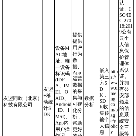
认
证、I
SO/IE
C 270
18:201
9公有
提供
云个
提供
人信
用户
设备M
息保
行为
AC地
护管
数
址、唯
理体
据、
一设备
系认
嵌入
http
App
标识码
证。
第三
s://
运营
(IDF
ww
并拥
方S
数据
A、IM
w.u
友盟
D
有公
的采
EI、O
me
K，
+移
安部
集与
友盟同欣（北京）
AID、
数据
ng.
SD
动统
颁发
可视
Android
co
科技有限公司
分析
K收
计S
的信
m/p
_ID、I
化分
集传
DK
息系
ag
MSI)、
析，
输个
e/p
统安
App内
帮助
人信
olic
全三
用户操
更好
y
息
级等
作记
的分