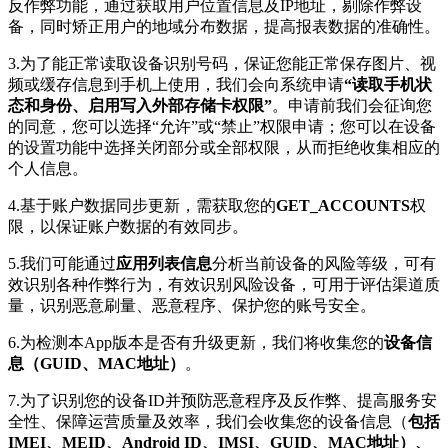
反作弊功能，通过获取用户位置信息及IP地址，剔除作弊设
备，同时矫正用户的地域分布数据，提高报表数据的准确性。
3.为了能正常读取设备识别号码，保证您能正常保存图片、视
频或缓存信息到手机上使用，我们会向系统申请
“读取手机状
态和身份、启用写入外部存储卡权限”
。申请前我们会征询您
的同意，您可以选择“允许”或“禁止”权限申请；您可以在设备
的设置功能中选择关闭部分或全部权限，从而拒绝收集相应的
个人信息。
4.基于账户数据同步更新，需获取您的
GET_ACCOUNTS
权
限，以保证账户数据的有效同步。
5.我们可能通过
应用列表信息
分析当前设备的风险等级，可有
效识别各种作弊行为，有效识别风险设备，可用于评估渠道质
量，识别恶意刷量、恶意程序、保护您的账号安全。
6.为检测本App版本是否有升级更新，我们将收集您的
设备信
息（GUID、MAC地址）
。
7.为了识别您的设备ID并预防恶意程序及反作弊、提高服务安
全性、保障运营质量及效率，我们会收集您的设备信息（
包括
IMEI、MEID、Android ID、IMSI、GUID、MAC地址）、