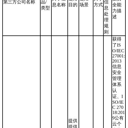
第三方公司名称
品/
信
息名称
目的
场景
方式
全能
类型
息
力描
处
述
理
规
则
获得
了IS
O/IEC
27001:
2013
信息
安全
管理
体系
认
证、I
SO/IE
C 270
18:201
9公有
提供
云个
提供