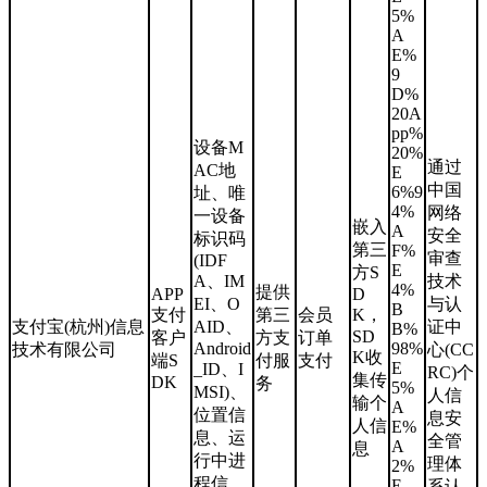
5%
A
E%
9
D%
20A
pp%
设备M
20%
通过
AC地
E
中国
6%9
址、唯
4%
网络
一设备
嵌入
A
安全
标识码
第三
F%
审查
(IDF
E
方S
A、IM
技术
4%
提供
APP
D
EI、O
与认
B
支付
第三
会员
K，
支付宝(杭州)信息
AID、
证中
B%
SD
客户
方支
订单
Android
98%
技术有限公司
心(CC
K收
端S
付服
支付
E
_ID、I
RC)个
集传
DK
务
5%
MSI)、
人信
输个
A
位置信
息安
人信
E%
息、运
全管
A
息
行中进
理体
2%
程信
E
系认