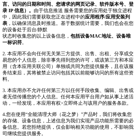
言、访问的日期和时间、您请求的网页记录、软件版本号、登
录 IP 信息）。
由于信息推送 服务需要您的应用处于独立进程
中，因此我们需要获取您正在进程中的
应用程序/应用安装列
表
，以确保消息及时推送。基于数据统计需要，我们也会在您
的设备处于后台/静默
状态时收集您的以上设备信息，
包括设备MAC地址、设备唯
一标识符
。
2. 本应用不会向任何无关第三方提供、出售、出租、分享或交
易您的个人信息，除非事先得到您的许可，或该第三方和本应
用（含本应用关联公司）单独或共同为您提供服务，且在该服
务结束后，其将被禁止访问包括其以前能够访问的所有这些资
料。
3. 本应用亦不允许任何第三方以任何手段收集、编辑、出售或
者无偿传播您的个人信息。任何本应用平台用户如从事上述活
动，一经发现，本应用有权>立即终止与该用户的服务条款。
4.您在使用“全能清理大师（花之梦）”产品时，我们将收集您
的存储、设备信息，上述信息为我们实现产品功能所需要的必
备信息。若您拒绝提供，仅会影响相关功能的使用，不影响我
司继续您提供服务。