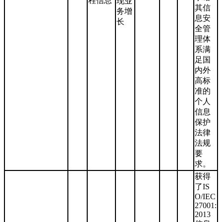
程信息
现业
其信
务增
息安
长
全管
理体
系满
足国
内外
高标
准的
个人
信息
保护
法律
法规
要
求。
获得
了IS
O/IEC
27001:
2013