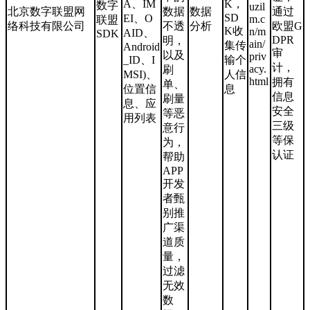
A、IM
K，
数字
uzil
北京数字联盟网
数据
数据
通过
SD
EI、O
m.c
联盟
络科技有限公司
不透
分析
欧盟G
K收
n/m
AID、
SDK
DPR
明，
ain/
集传
Android
审
以及
priv
_ID、I
输个
计，
acy.
刷
MSI)、
人信
html
拥有
单、
位置信
息
信息
刷量
息、应
安全
等恶
用列表
三级
意行
等保
为，
认证
帮助
APP
开发
者甄
别推
广渠
道质
量，
过滤
无效
数