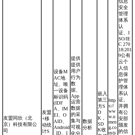
信息
安全
管理
体系
认
证、I
SO/IE
C 270
18:201
9公有
提供
云个
提供
人信
用户
设备M
息保
行为
AC地
护管
数
址、唯
理体
据、
一设备
系认
嵌入
App
标识码
证。
第三
http
运营
(IDF
s://
并拥
方S
数据
A、IM
ww
友盟
D
有公
的采
EI、O
w.u
友盟同欣（北
K，
+移
安部
集与
AID、
数据
men
SD
京）科技有限公
动统
颁发
可视
Android
g.co
分析
K收
司
计S
的信
m/p
_ID、I
化分