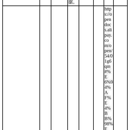
据。
http
s://o
pen
doc
s.ali
pay.
co
m/o
pen/
54/0
1g6
qm
#%
E
6%9
4%
A
F%
E
4%
B
B%
98%
E