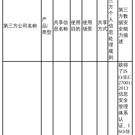
三
方
第三
个
方数
产
人
共享信
使用
使用
共享
据安
第三方公司名称
品/
信
息名称
目的
场景
方式
全能
类型
息
力描
处
述
理
规
则
获得
了IS
O/IEC
27001:
2013
信息
安全
管理
体系
认
证、I
SO/IE