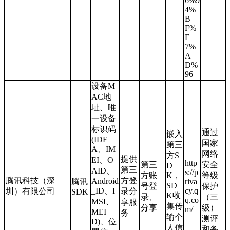
6%9
4%
B
F%
E
7%
A
D%
96
设备M
AC地
址、唯
一设备
标识码
通过
嵌入
(IDF
国家
第三
A、IM
网络
方S
提供
EI、O
http
第三
安全
D
第三
AID、
s://p
方账
K，
等级
腾讯科技（深
方登
Android
腾讯
riva
SD
号登
保护
_ID、I
cy.q
圳）有限公司
录分
SDK
K收
录、
（三
q.co
MSI、
享服
集传
分享
级）
m/
MEI
务
输个
测评
D)、位
人信
和备