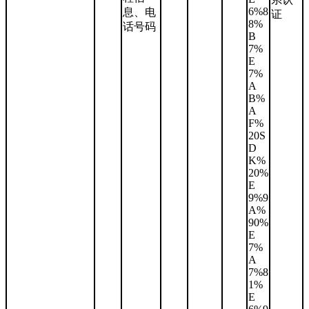
6%8
息、电
证
8%
话号码
B
7%
E
7%
A
B%
A
F%
20S
D
K%
20%
E
9%9
A%
90%
E
7%
A
7%8
1%
E