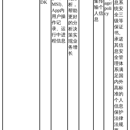
集传
DK
息系
age/
MSI)、
析，
输个
poli
统安
App内
帮助
人信
cy
全三
用户操
更好
息
级等
作记
的分
保证
录、运
析决
书。
行中进
策实
承诺
程信息
现业
其信
务增
息安
长
全管
理体
系满
足国
内外
高标
准的
个人
信息
保护
法律
法规