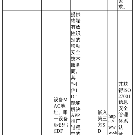
要
求。
提供
终端
有效
性识
别的
移动
安全
技术
服务
商。
其
“可
其获
信I
得ISO
27001
D”，
设备M
信息
能够
AC地
安全
解决
址、唯
嵌入
管理
APP
http
一设备
第三
推广
体系
s://
标识码
方S
ww
过程
认
(IDF
D
w.sh
中的
证，