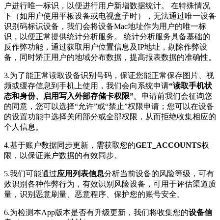
户进行唯一标识，以便进行用户新增数据统计。 在特殊情况
下（如用户使用平板设备或电视盒子时），无法通过唯一设备
识别码标识设备，我们会将设备Mac地址作为用户的唯一标
识，以便正常提供统计分析服务。 统计分析服务具备基础的
反作弊功能，通过获取用户位置信息及IP地址，剔除作弊设
备，同时矫正用户的地域分布数据，提高报表数据的准确性。
3.为了能正常读取设备识别号码，保证您能正常保存图片、视
频或缓存信息到手机上使用，我们会向系统申请
“读取手机状
态和身份、启用写入外部存储卡权限”
。申请前我们会征询您
的同意，您可以选择“允许”或“禁止”权限申请；您可以在设备
的设置功能中选择关闭部分或全部权限，从而拒绝收集相应的
个人信息。
4.基于账户数据同步更新，需获取您的
GET_ACCOUNTS
权
限，以保证账户数据的有效同步。
5.我们可能通过
应用列表信息
分析当前设备的风险等级，可有
效识别各种作弊行为，有效识别风险设备，可用于评估渠道质
量，识别恶意刷量、恶意程序、保护您的账号安全。
6.为检测本App版本是否有升级更新，我们将收集您的
设备信