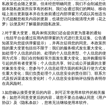
私政策也会随之更新。但未经您明确同意，我们不会削减您依
据本隐私政策所应享有的权利。我们会通过我们的网站、移动
端上发出更新版本并在生效前通过内部弹窗方式或以其他适当
方式提醒您相关内容的更新，也请您访问全能清理大师（花之
梦）以便及时了解最新的隐私政策。
2.对于重大变更，视具体情况我们还会提供更为显著的通知
（包括平台会通过应用内部弹窗的方式进行意见征集、公告通
知甚至向您提供弹窗提示），并再次征得您的同意。本政策所
指的重大变更包括但不限于：我们的服务模式发生重大变化，
如处理个人信息的目的、处理的个人信息类型、个人信息的使
用方式等；我们在控制权等方面发生重大变化，如并购重组等
引起的所有者变更等；个人信息共享、转让或公开披露的主要
对象发生变化；您参与个人信息处理方面的权利及行使方式发
生重大变化；我们负责处理个人信息安全的责任部门、联系方
式及投诉渠道发生变化时；个人信息安全影响评估报告表明存
在高风险时。
3.如您确认接受变更后的内容，则可正常使用本软件的相关服
务；如您不同意变更后的内容，请您不要点击确认同意《用户
协议》及《隐私条款》，您将无法继续使用本软件。