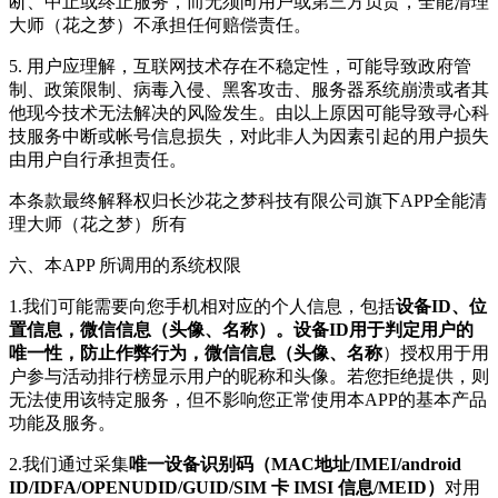
断、中止或终止服务，而无须向用户或第三方负责，全能清理
大师（花之梦）不承担任何赔偿责任。
5. 用户应理解，互联网技术存在不稳定性，可能导致政府管
制、政策限制、病毒入侵、黑客攻击、服务器系统崩溃或者其
他现今技术无法解决的风险发生。由以上原因可能导致寻心科
技服务中断或帐号信息损失，对此非人为因素引起的用户损失
由用户自行承担责任。
本条款最终解释权归长沙花之梦科技有限公司旗下APP全能清
理大师（花之梦）所有
六、本APP 所调用的系统权限
1.我们可能需要向您手机相对应的个人信息，包括
设备ID、位
置信息，微信信息（头像、名称）。设备ID用于判定用户的
唯一性，防止作弊行为，微信信息（头像、名称
）授权用于用
户参与活动排行榜显示用户的昵称和头像。若您拒绝提供，则
无法使用该特定服务，但不影响您正常使用本APP的基本产品
功能及服务。
2.我们通过采集
唯一设备识别码（MAC地址/IMEI/android
ID/IDFA/OPENUDID/GUID/SIM 卡 IMSI 信息/MEID）
对用