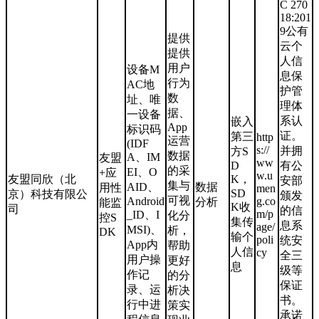
C 270
18:201
9公有
提供
云个
提供
人信
用户
设备M
息保
行为
AC地
护管
数
址、唯
理体
据、
一设备
系认
嵌入
App
标识码
证。
第三
http
运营
(IDF
s://
并拥
方S
数据
A、IM
友盟
ww
D
有公
的采
EI、O
+应
w.u
友盟同欣（北
K，
安部
集与
AID、
数据
用性
men
SD
京）科技有限公
颁发
可视
Android
g.co
分析
能监
K收
司
的信
m/p
_ID、I
化分
控S
集传
息系
age/
MSI)、
析，
DK
输个
poli
统安
App内
帮助
人信
cy
全三
用户操
更好
息
级等
作记
的分
保证
录、运
析决
书。
行中进
策实
承诺